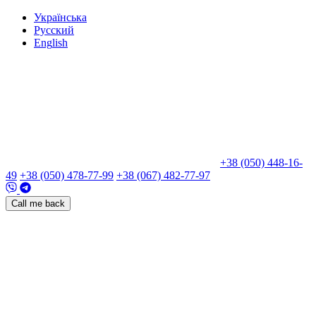
Укр
аїнська
Рус
ский
Eng
lish
+38 (050) 448-16-
49
+38 (050) 478-77-99
+38 (067) 482-77-97
Call me back