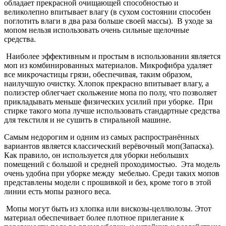
обладает прекрасной очищающей способностью и
великолепно впитывает влагу (в сухом состоянии способен
поглотить влаги в два раза больше своей массы). В уходе за
мопом нельзя использовать очень сильные щелочные
средства.
Наиболее эффективным и простым в использовании является
моп из комбинированных материалов. Микрофибра удаляет
все микрочастицы грязи, обеспечивая, таким образом,
наилучшую очистку. Хлопок прекрасно впитывает влагу, а
полиэстер облегчает скольжение мопа по полу, что позволяет
прикладывать меньше физических усилий при уборке. При
стирке такого мопа лучше использовать стандартные средства
для текстиля и не сушить в стиральной машине.
Самым недорогим и одним из самых распространённых
вариантов является классический верёвочный моп(Запаска).
Как правило, он используется для уборки небольших
помещений с большой и средней проходимостью. Эта модель
очень удобна при уборке между мебелью. Среди таких мопов
представлены модели с прошивкой и без, кроме того в этой
линии есть мопы разного веса.
Мопы могут быть из хлопка или вискозы-целлюлозы. Этот
материал обеспечивает более плотное прилегание к