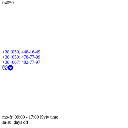
04050
+38 (050) 448-16-49
+38 (050) 478-77-99
+38 (067) 482-77-97
mo-fr: 09:00 - 17:00 Kyiv time
sa-su: days off