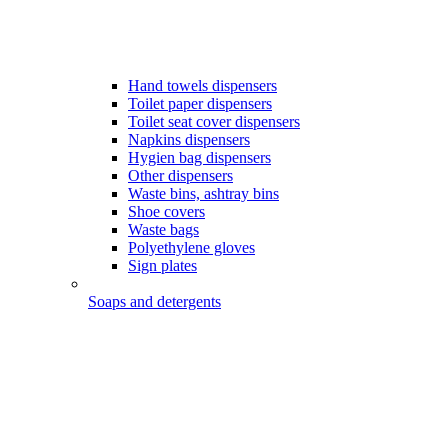
Hand towels dispensers
Toilet paper dispensers
Toilet seat cover dispensers
Napkins dispensers
Hygien bag dispensers
Other dispensers
Waste bins, ashtray bins
Shoe covers
Waste bags
Polyethylene gloves
Sign plates
Soaps and detergents