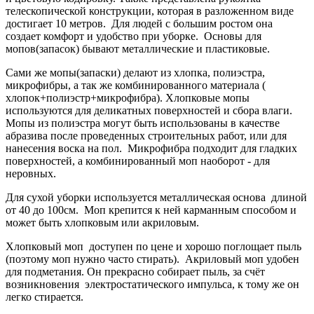
телескопической конструкции, которая в разложенном виде
достигает 10 метров. Для людей с большим ростом она
создает комфорт и удобство при уборке. Основы для
мопов(запасок) бывают металлические и пластиковые.
Сами же мопы(запаски) делают из хлопка, полиэстра,
микрофибры, а так же комбинированного материала (
хлопок+полиэстр+микрофибра). Хлопковые мопы
используются для деликатных поверхностей и сбора влаги.
Мопы из полиэстра могут быть использованы в качестве
абразива после проведенных строительных работ, или для
нанесения воска на пол. Микрофибра подходит для гладких
поверхностей, а комбинированный моп наоборот - для
неровных.
Для сухой уборки используется металлическая основа длиной
от 40 до 100см. Моп крепится к ней карманным способом и
может быть хлопковым или акриловым.
Хлопковый моп доступен по цене и хорошо поглощает пыль
(поэтому моп нужно часто стирать). Акриловый моп удобен
для подметания. Он прекрасно собирает пыль, за счёт
возникновения электростатического импульса, к тому же он
легко стирается.