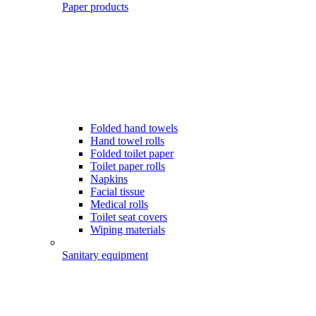
Paper products
Folded hand towels
Hand towel rolls
Folded toilet paper
Toilet paper rolls
Napkins
Facial tissue
Medical rolls
Toilet seat covers
Wiping materials
Sanitary equipment